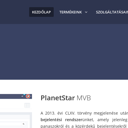
KEZDŐLAP
TERMÉKEINK
SZOLGÁLTATÁSAI
PlanetStar
MVB
A 2013. évi CLXV. törvény megjelenése után
bejelentési rendszer
ünket, amely jelenle
panaszokról és a közérdekű bejelentésekről 