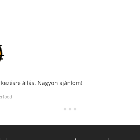
Este tízkor hívtam őket és akkor
Horváth Mári