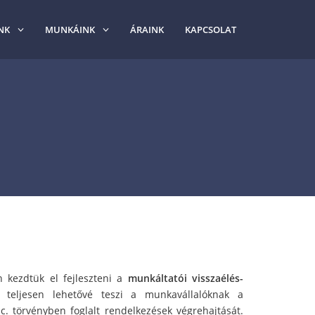
NK
MUNKÁINK
ÁRAINK
KAPCSOLAT
 kezdtük el fejleszteni a
munkáltatói visszaélés-
g teljesen lehetővé teszi a munkavállalóknak a
c. törvényben foglalt rendelkezések végrehajtását.