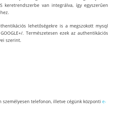
YS keretrendszerbe van integrálva, így egyszerűen
-hez.
uthentikációs lehetőségekre is a megszokott mysql
, GOOGLE+/. Természetesen ezek az authentikációs
i szerint.
n személyesen telefonon, illetve cégünk központi
e-