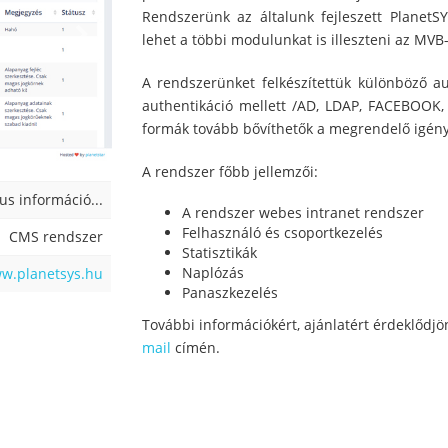
Rendszerünk az általunk fejleszett PlanetS
lehet a többi modulunkat is illeszteni az MVB
A rendszerünket felkészítettük különböző a
authentikáció mellett /AD, LDAP, FACEBOOK
formák tovább bővíthetők a megrendelő igénye
A rendszer főbb jellemzői:
s információ...
A rendszer webes intranet rendszer
Felhasználó és csoportkezelés
CMS rendszer
Statisztikák
Naplózás
ww.planetsys.hu
Panaszkezelés
További információkért, ajánlatért érdeklődjö
mail
címén.