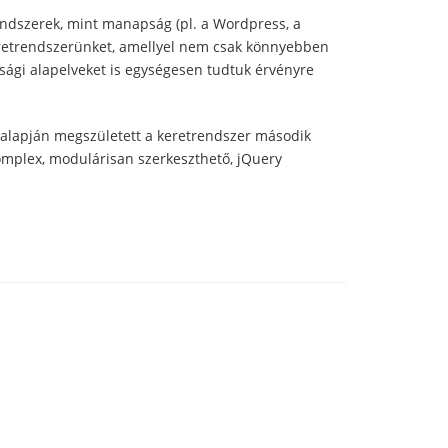
endszerek, mint manapság (pl. a Wordpress, a
keretrendszerünket, amellyel nem csak könnyebben
nsági alapelveket is egységesen tudtuk érvényre
 alapján megszületett a keretrendszer második
komplex, modulárisan szerkeszthető, jQuery