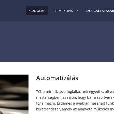
KEZDŐLAP
TERMÉKEINK
SZOLGÁLTATÁSAI
Automatizálás
Több mint tíz éve foglalkozunk egyedi szoftver
mesterségben, az rájön, hogy bár a szoftvere
fogalmazni. Érdemes a gyakran használt funkci
keretrendszer, amely az alapvető működés moto