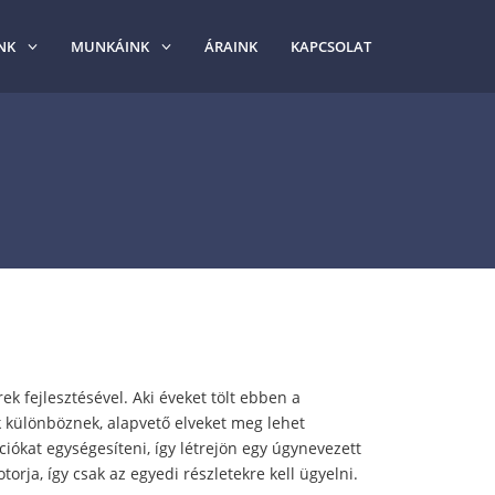
NK
MUNKÁINK
ÁRAINK
KAPCSOLAT
ek fejlesztésével. Aki éveket tölt ebben a
k különböznek, alapvető elveket meg lehet
ókat egységesíteni, így létrejön egy úgynevezett
rja, így csak az egyedi részletekre kell ügyelni.